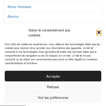
Alizée Hotesses
Akanea
Siddep
Gérer le consentement aux
cookies
Luminaires Online
Pour offrir les meilleures expériences, nous utilisons des technologies telles que les
Acodis
cookies pour stocker et/ou accéder aux informations des appareils. Le fait de
consentir à ces technologies nous permettra de traiter des données telles que le
CLOG
comportement de navigation ou les ID uniques sur ce site. Le fait de ne pas
consentir ou de retirer son consentement peut avoir un effet négatif sur certaines
caractéristiques et fonctions.
Etik Ouest
Accepter
Refuser
Voir les préférences
© 2025 Business Actu