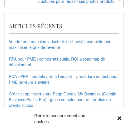
5 astuces pour réussir ses photos produits
l’article
ARTICLES RÉCENTS
Vendre une machine industrielle : checklist complète pour
maximiser le prix de revente
RPA pour PME : comparatif outils, ROI & roadmap de
déploiement
PCA / PRA : modèle prêt à l’emploi + procédure de test pour
PME (erreurs à éviter)
Créer et optimiser votre Page Google My Business (Google
Business Profile Pro) : guide complet pour attirer plus de
clients locaux
Gérer le consentement aux
Collaboration vs coopération : guide pour managers
cookies
(exercices, outils et KPI)