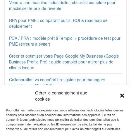
Vendre une machine industrielle : checklist complète pour
maximiser le prix de revente
RPA pour PME : comparatif outils, ROI & roadmap de
déploiement
PCA / PRA : modèle prêt à l’emploi + procédure de test pour
PME (erreurs à éviter)
Créer et optimiser votre Page Google My Business (Google
Business Profile Pro) : guide complet pour attirer plus de
clients locaux
Collaboration vs coopération : guide pour managers
(exercices, outils et KPI)
Gérer le consentement aux
Matrice de compétences opérationnelle : modèles Excel +
cookies
cas par métier
Pour offrir les meilleures expériences, nous utilisons des technologies telles que les
Planifier les soldes saisonniers sans brader vos marges —
cookies pour stocker et/ou accéder aux informations des appareils. Le fait de
consentir à ces technologies nous permettra de traiter des données telles que le
guide stratégique
comportement de navigation ou les ID uniques sur ce site. Le fait de ne pas
consentir ou de retirer son consentement peut avoir un effet négatif sur certaines