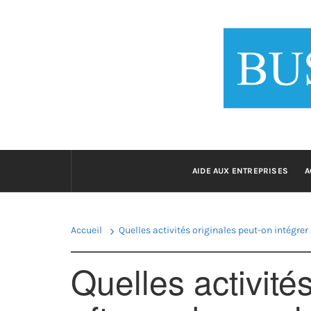
Passer
au
BUSINESS
contenu
Le 
AIDE AUX ENTREPRISES
A
Accueil
Quelles activités originales peut-on intégrer 
Quelles activité