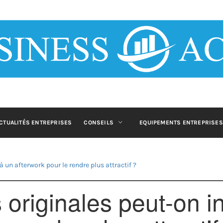
 ACTU : BLOG
ET B2B
blog business pour les entrepreneurs et décideurs qui souhaitent s'info
CTUALITÉS ENTREPRISES
CONSEILS
EQUIPEMENTS ENTREPRISES
à un afterwork pour le rendre plus attractif ?
s originales peut-on i