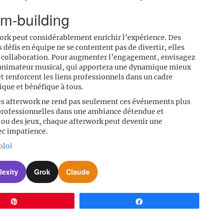
am-building
ork peut considérablement enrichir l’expérience. Des
 défis en équipe ne se contentent pas de divertir, elles
 la collaboration. Pour augmenter l’engagement, envisagez
 l’animateur musical, qui apportera une dynamique mieux
t renforcent les liens professionnels dans un cadre
que et bénéfique à tous.
ées afterwork ne rend pas seulement ces événements plus
s professionnelles dans une ambiance détendue et
e ou des jeux, chaque afterwork peut devenir une
ec impatience.
ploi
lexity
Grok
Claude
Épingle
Partagez