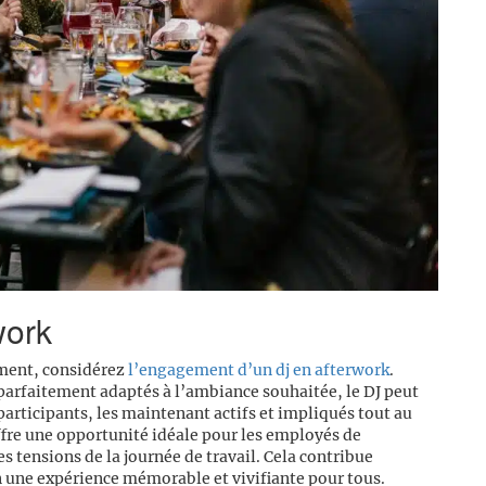
work
ement, considérez
l’engagement d’un dj en afterwork
.
parfaitement adaptés à l’ambiance souhaitée, le DJ peut
rticipants, les maintenant actifs et impliqués tout au
fre une opportunité idéale pour les employés de
s tensions de la journée de travail. Cela contribue
 une expérience mémorable et vivifiante pour tous.