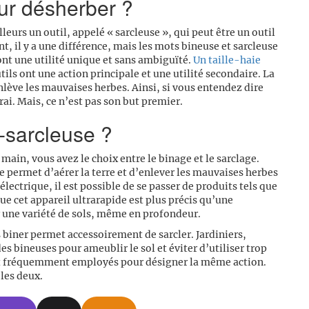
our désherber ?
illeurs un outil, appelé « sarcleuse », qui peut être un outil
il y a une différence, mais les mots bineuse et sarcleuse
ont une utilité unique et sans ambiguïté.
Un taille-haie
ils ont une action principale et une utilité secondaire. La
nlève les mauvaises herbes. Ainsi, si vous entendez dire
rai. Mais, ce n’est pas son but premier.
-sarcleuse ?
main, vous avez le choix entre le binage et le sarclage.
ne permet d’aérer la terre et d’enlever les mauvaises herbes
électrique, il est possible de se passer de produits tels que
que cet appareil ultrarapide est plus précis qu’une
r une variété de sols, même en profondeur.
s biner permet accessoirement de sarcler. Jardiniers,
es bineuses pour ameublir le sol et éviter d’utiliser trop
nt fréquemment employés pour désigner la même action.
les deux.