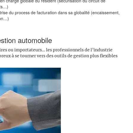
 en charge globale du résident (sécurisation du circuit de
nts…)
trise du process de facturation dans sa globalité (encaissement,
ion…)
estion automobile
res ou importateurs… les professionnels de l’industrie
eux à se tourner vers des outils de gestion plus flexibles