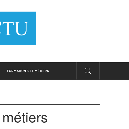
 BUSINESS
rmer
FORMATIONS ET MÉTIERS
 métiers