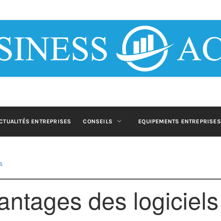
 ACTU : BLOG
ET B2B
blog business pour les entrepreneurs et décideurs qui souhaitent s'info
CTUALITÉS ENTREPRISES
CONSEILS
EQUIPEMENTS ENTREPRISES
s
antages des logiciels