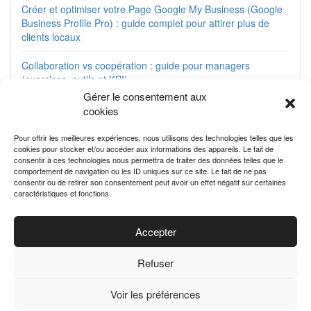
Créer et optimiser votre Page Google My Business (Google
Business Profile Pro) : guide complet pour attirer plus de
clients locaux
Collaboration vs coopération : guide pour managers
(exercices, outils et KPI)
Gérer le consentement aux
Matrice de compétences opérationnelle : modèles Excel +
cookies
cas par métier
Pour offrir les meilleures expériences, nous utilisons des technologies telles que les
Planifier les soldes saisonniers sans brader vos marges —
cookies pour stocker et/ou accéder aux informations des appareils. Le fait de
consentir à ces technologies nous permettra de traiter des données telles que le
guide stratégique
comportement de navigation ou les ID uniques sur ce site. Le fait de ne pas
consentir ou de retirer son consentement peut avoir un effet négatif sur certaines
caractéristiques et fonctions.
Accepter
Refuser
© 2025 Business Actu
Voir les préférences